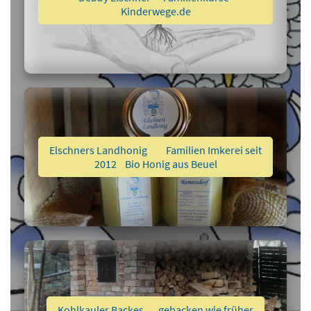
Kinderwege.de
Elschners Landhonig Familien Imkerei seit
2012 Bio Honig aus Beuel
Kohlkauler Backes gebacken wie früher